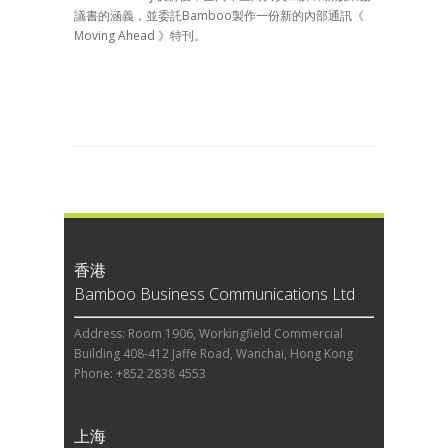
議書的涵義，並委託Bamboo製作一份新的內部通訊《
Moving Ahead 》特刊。
香港
Bamboo Business Communications Ltd
Address: Room 1906, Workingfield Commercial
Building 408-412 Jaffe Road, Wanchai, Hong Kong
Phone: +852 2838 4553
上海