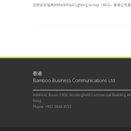
总部设在瑞典的Markslöjd Lighting Group（MLG）
香港
Bamboo Business Communications Ltd
Address: Room 1906, Workingfield Commercial Building 40
Kong
Phone: +852 2838 4553