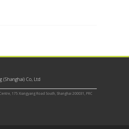
 (Shanghai) Co, Ltd
Centre, 175 Xiangyang Road South, Shanghai 200031, PRC