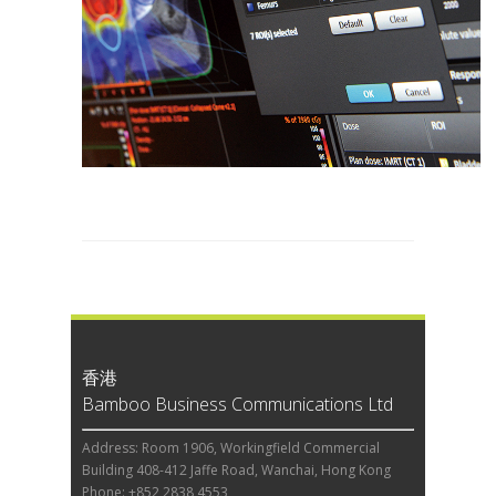
香港
Bamboo Business Communications Ltd
Address: Room 1906, Workingfield Commercial
Building 408-412 Jaffe Road, Wanchai, Hong Kong
Phone: +852 2838 4553