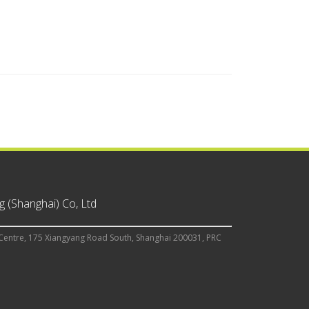
 (Shanghai) Co, Ltd
Centre, 175 Xiangyang Road South, Shanghai 200031, PRC