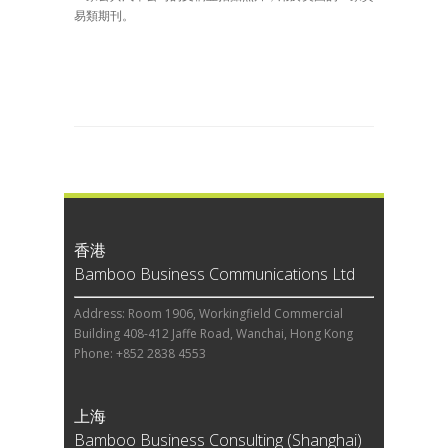
易類期刊。
香港
Bamboo Business Communications Ltd
Address: Room 1906, Workingfield Commercial
Building 408-412 Jaffe Road, Wanchai, Hong Kong
Phone: +852 2838 4553
上海
Bamboo Business Consulting (Shanghai)