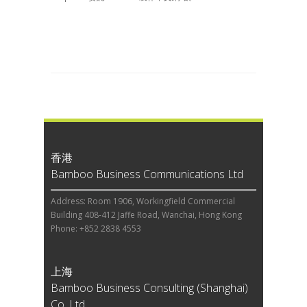
香港
Bamboo Business Communications Ltd
Address: Room 1906, Workingfield Commercial
Building 408-412 Jaffe Road, Wanchai, Hong Kong
Phone: +852 2838 4553
上海
Bamboo Business Consulting (Shanghai)
Co, Ltd