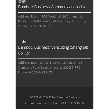
香港
Bamboo Business Communications Ltd
Address: Room 1906, Workingfield Commercial
Building 408-412 Jaffe Road, Wanchai, Hong Kong
Phone: +852 2838 4553
上海
Bamboo Business Consulting (Shanghai)
Co, Ltd
Address: Room 210-211, Universal Centre, 175
Xiangyang Road South, Shanghai 200031, PRC
Phone: +86 21 6472 9173
COPYRIGHT © 2016 - Bamboo Business
Communications Ltd | ALL RIGHTS RESERVED