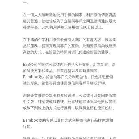
一。
在一個人人隨時隨地使用手機的國家，利用微信傳播資訊
極其普遍，使微信成為了企業與客戶之間互動溝通的最大
移動平臺。50%的用戶每天使用微信90分鐘以上。
在中國的企業利用微信發佈引人關注的有趣內容，展示產
品和服務，從而實現與客戶的互動。此類資訊能夠以經濟
高效的方式，在恰當的時間將資訊傳遞給恰當的受眾。
B2B公司的微信公眾號內容包括客戶案例、訂單新聞、新
的解決方案和產品、行業趨勢以及即時新聞等。
Bamboo致力於協助客戶充分利用微信，打造其思想領
袖的形象。銷售專員也使用微信與客戶單聊或群聊。
創建企業微信公眾號有多種選擇，公眾號可以是國際版或
中文版，訂閱號或服務號。公眾號也可通過其他數位管道
或線下到線上的方式進行推廣，以贏得並留住優質粉絲。
Bamboo協助客戶以最佳方式利用微信進行品牌建設和
行銷。
我們提供一站式服務，包括微信公眾號註冊和開通，內容