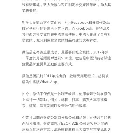
設有辦事處，致力於協助客戶制定社交媒體策略，助力其
業務發展。
對於大多數西方企業而言，利用Facebook和推特作為品
牌宣傳和行銷管道再正常不過。而Facebook、推特以及
其他西方社交媒體在中國無法使用。中國人創建了自有社
交媒體，充分利用此類媒體對品牌建設大有裨益。
微信是迄今為止最成功、最重要的社交媒體，2017年第
一季度的月活躍用戶達到9.38億。微信是中國消費者關注
鍾愛品牌並與其互動的主要方式。
微信是騰訊於2011年推出的一款聊天應用程式，起初被
稱為中國版WhatsApp。
如今，微信不僅僅是一款聊天軟體，使用者幾乎能在微信
上進行一切活動，例如，轉帳、打車、購買火車票或機
票、訂餐、流覽新聞以及管理信用卡帳單。
企業可以開通微信公眾號推廣公司和品牌，宣傳甚至銷售
產品和服務。微信成就了B2C和B2B 公司與客戶之間的
這種互動溝通方式，成為微信取得巨大成功的重要原因之