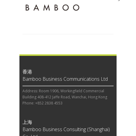
香港
Bamboo Business Communications Ltd
Address: Room 1906, Workingfield Commercial
Building 408-412 Jaffe Road, Wanchai, Hong Kong
Phone: +852 2838 4553
上海
Bamboo Business Consulting (Shanghai)