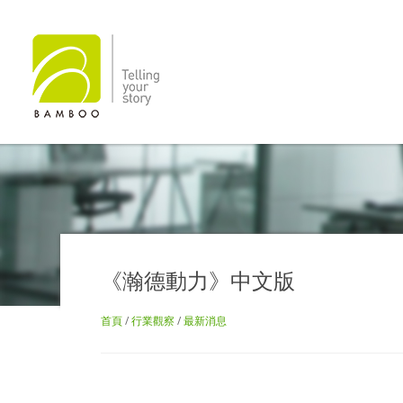
《瀚德動力》中文版
首頁
/
行業觀察
/
最新消息