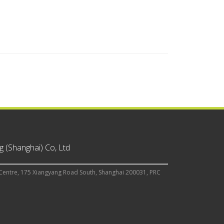
 (Shanghai) Co, Ltd
Centre, 175 Xiangyang Road South, Shanghai 200031, PRC