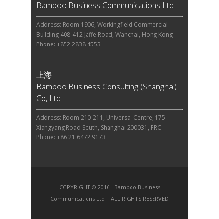
Bamboo Business Communications Ltd
Address: Room 1906, Workingfield Commercial
Building 408-412 Jaffe Road, Wanchai, Hong Kong
Phone: +852 2838 4553
上海
Bamboo Business Consulting (Shanghai)
Co, Ltd
Address: Room 210-211, Universal Centre, 175
Xiangyang Road South, Shanghai 200031, PRC
Phone: +86 21 6472 9173
COPYRIGHT © 2016 - Bamboo Business
Communications Ltd | ALL RIGHTS RESERVED