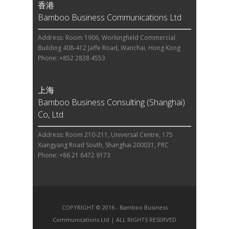
香港
Bamboo Business Communications Ltd
Address: Room 1906, Workingfield Commercial
Building 408-412 Jaffe Road, Wanchai, Hong Kong
Phone: +852 2838 4553
上海
Bamboo Business Consulting (Shanghai)
Co, Ltd
Address: Room 210-211, Universal Centre, 175
Xiangyang Road South, Shanghai 200031, PRC
Phone: +86 21 6472 9173
COPYRIGHT © 2016 - Bamboo Business
Communications Ltd | ALL RIGHTS RESERVED