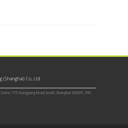
 (Shanghai) Co, Ltd
Centre, 175 Xiangyang Road South, Shanghai 200031, PRC