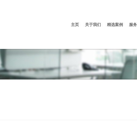
主页
关于我们
精选案例
服务