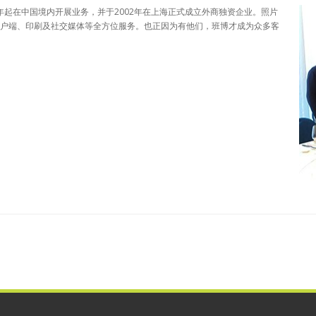
6年起在中国境内开展业务，并于2002年在上海正式成立外商独资企业。照片
户端、印刷及社交媒体等全方位服务。也正因为有他们，班博才成为众多客