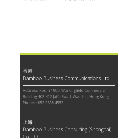
香港
Bamboo Business Communications Ltd
Address: Room 1906, Workingfield Commercial
Building 408-412 Jaffe Road, Wanchai, Hong Kong
Phone: +852 2838 4553
上海
Bamboo Business Consulting (Shanghai)
Co, Ltd