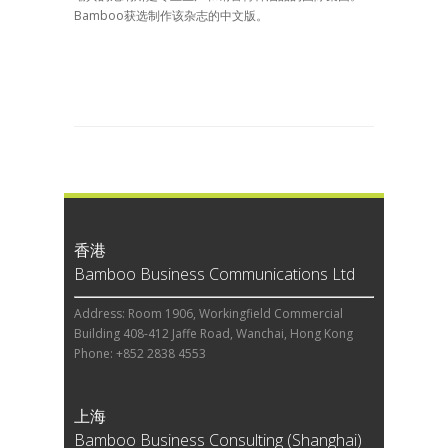
Bamboo获选制作该杂志的中文版。
香港
Bamboo Business Communications Ltd
Address: Room 1906, Workingfield Commercial
Building 408-412 Jaffe Road, Wanchai, Hong Kong
Phone: +852 2838 4553
上海
Bamboo Business Consulting (Shanghai)