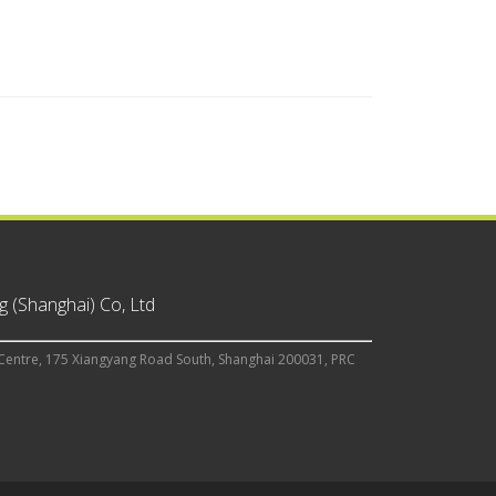
 (Shanghai) Co, Ltd
Centre, 175 Xiangyang Road South, Shanghai 200031, PRC