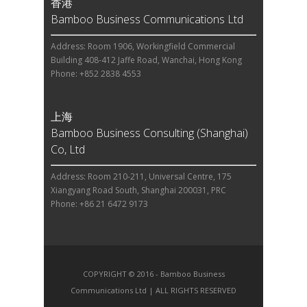
香港
Bamboo Business Communications Ltd
Address: Room 1906, Workingfield Commercial
Building 408-412 Jaffe Road, Wanchai, Hong Kong
Phone: +852 2838 4553
上海
Bamboo Business Consulting (Shanghai)
Co, Ltd
Address: Room 210-211, Universal Centre, 175
Xiangyang Road South, Shanghai 200031, PRC
Phone: +86 21 6472 9173
COPYRIGHT © 2016 - Bamboo Business
Communications Ltd | ALL RIGHTS RESERVED