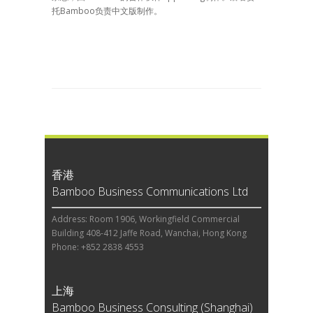
托Bamboo负责中文版制作。
香港
Bamboo Business Communications Ltd
Address: Room 1906, Workingfield Commercial
Building 408-412 Jaffe Road, Wanchai, Hong Kong
Phone: +852 2838 4553
上海
Bamboo Business Consulting (Shanghai)