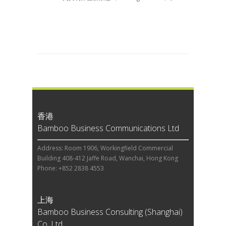
香港
Bamboo Business Communications Ltd
Address: Room 1906, Workingfield Commercial
Building 408-412 Jaffe Road, Wanchai, Hong Kong
Phone: +852 2838 4553
上海
Bamboo Business Consulting (Shanghai)
Co, Ltd