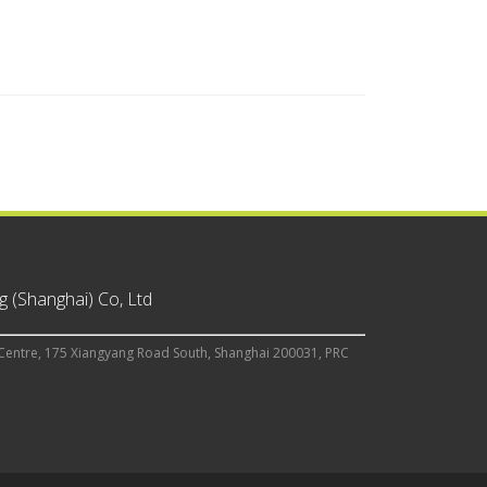
 (Shanghai) Co, Ltd
Centre, 175 Xiangyang Road South, Shanghai 200031, PRC