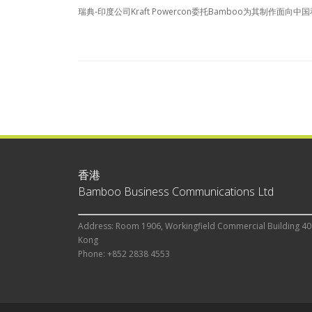
瑞典-印度公司Kraft Powercon委托Bamboo为其制作面向
香港
Bamboo Business Communications Ltd
Address: Room 1906, Workingfield Commercial Building 40
Kong
Phone: +852 2838 4553