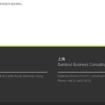
中国和韩国市场的网站。
上海
Bamboo Business Consulting
8-412 Jaffe Road, Wanchai, Hong
Address: Room 210-211, Universal 
Phone: +86 21 6472 9173