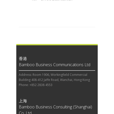
香港
Bamboo Business Communications Ltd
Address: Room 1906, Workingfield Commercial
Building 408-412 Jaffe Road, Wanchai, Hong Kong
Phone: +852 2838 4553
上海
Bamboo Business Consulting (Shanghai)
Co, Ltd