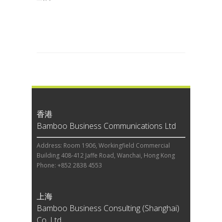
香港
Bamboo Business Communications Ltd
Address: Room 1906, Workingfield Commercial
Building 408-412 Jaffe Road, Wanchai, Hong Kong
Phone: +852 2838 4553
上海
Bamboo Business Consulting (Shanghai)
Co, Ltd